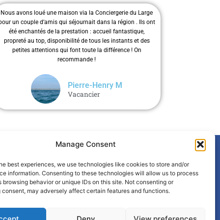
Nous avons loué une maison via la Conciergerie du Large
pour un couple d’amis qui séjournait dans la région . Ils ont
été enchantés de la prestation : accueil fantastique,
propreté au top, disponibilité de tous les instants et des
petites attentions qui font toute la différence ! On
recommande !
Pierre-Henry M
Vacancier
Manage Consent
Politique de confidentialité
he best experiences, we use technologies like cookies to store and/or
e information. Consenting to these technologies will allow us to process
Informations sur les cookies
 browsing behavior or unique IDs on this site. Not consenting or
 consent, may adversely affect certain features and functions.
Mentions légales
F
I
E
ccept
Deny
View preferences