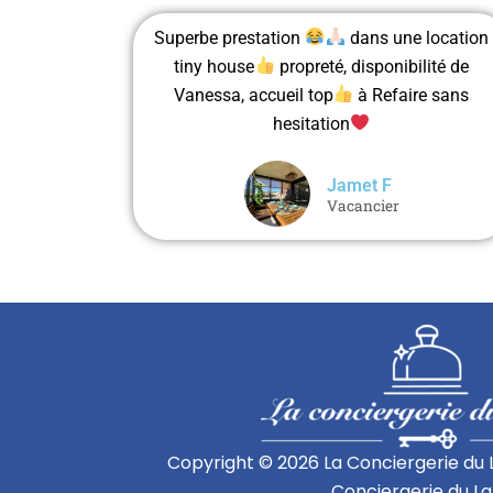
Superbe prestation
dans une location
tiny house
propreté, disponibilité de
Vanessa, accueil top
à Refaire sans
hesitation
Jamet F
Vacancier
Copyright © 2026 La Conciergerie du L
Conciergerie du L