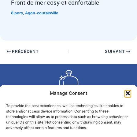
Front de mer cosy et confortable
8 pers
,
Agon-coutainville
PRÉCÉDENT
SUIVANT
Manage Consent
To provide the best experiences, we use technologies like cookies to
Copyright © 2026 La Conciergerie du Large | Propulsé par
store and/or access device information. Consenting to these
La Conciergerie du Large
technologies will allow us to process data such as browsing behavior or
unique IDs on this site. Not consenting or withdrawing consent, may
adversely affect certain features and functions.
Politique de confidentialité