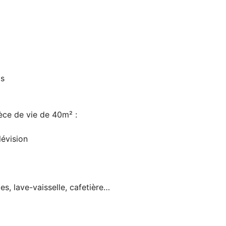
ts
èce de vie de 40m² :
lévision
s, lave-vaisselle, cafetière…