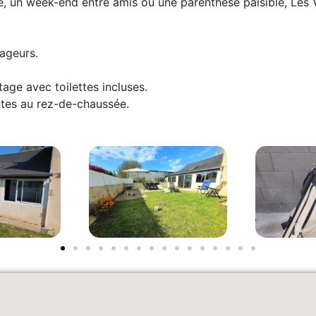
, un week-end entre amis ou une parenthèse paisible, Les Ve
yageurs.
tage avec toilettes incluses.
ntes au rez-de-chaussée.