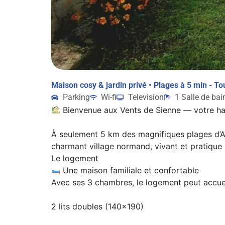
Maison cosy & jardin privé • Plages à 5 min - To
Parking
Wi-fi
Television
1 Salle de bai
Bienvenue aux Vents de Sienne — votre hav
À seulement 5 km des magnifiques plages d’Ag
charmant village normand, vivant et pratique :
Le logement
Une maison familiale et confortable
Avec ses 3 chambres, le logement peut accueil
2 lits doubles (140×190)