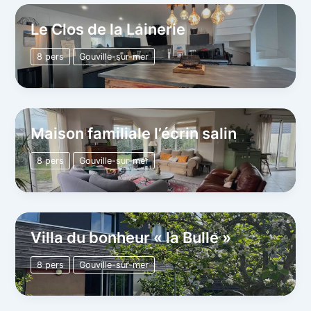
Le Clos de la Lainerie
8 pers
Gouville-sur-mer
Maison familiale l’écrin salin
8 pers
Gouville-sur-mer
Villa du bonheur « la Bulle »
8 pers
Gouville-sur-mer