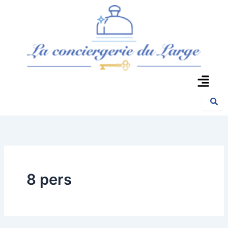
Aller
au
contenu
Menu
8 pers