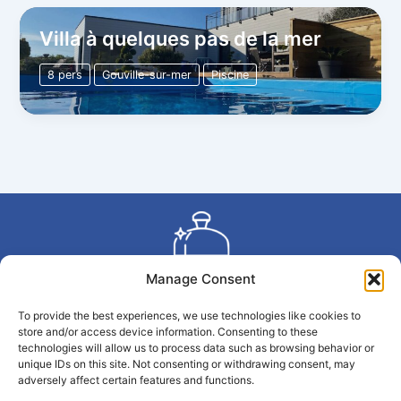
Villa à quelques pas de la mer
8 pers
Gouville-sur-mer
Piscine
Manage Consent
To provide the best experiences, we use technologies like cookies to
Copyright © 2026 La Conciergerie du Large | Propulsé par
store and/or access device information. Consenting to these
La Conciergerie du Large
technologies will allow us to process data such as browsing behavior or
unique IDs on this site. Not consenting or withdrawing consent, may
adversely affect certain features and functions.
Politique de confidentialité